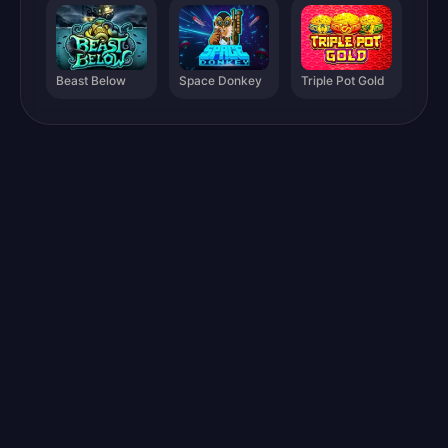
Beast Below
Space Donkey
Triple Pot Gold