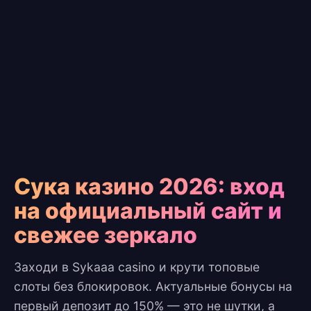
Сука казино 2026: вход
на официальный сайт и
свежее зеркало
Заходи в Sykaaa casino и крути топовые
слоты без блокировок. Актуальные бонусы на
первый депозит до 150% — это не шутки, а