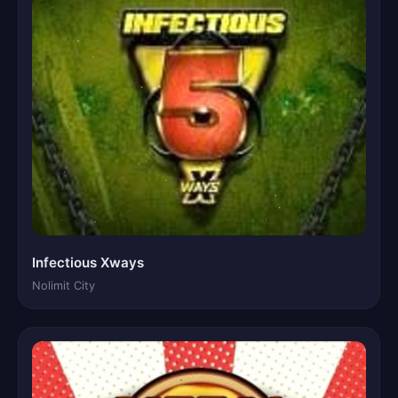
Infectious Xways
Nolimit City